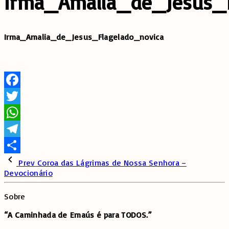
Irma_Amalia_de_Jesus_F
Irma_Amalia_de_Jesus_Flagelado_novica
Facebook
Twitter
WhatsApp
Telegram
Share
Prev
Coroa das Lágrimas de Nossa Senhora –
Devocionário
Sobre
“A Caminhada de
Emaús é para TODOS.”