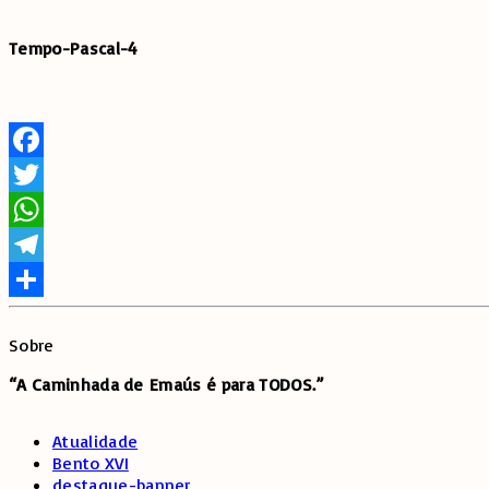
Tempo-Pascal-4
Facebook
Twitter
WhatsApp
Telegram
Share
Sobre
“A Caminhada de
Emaús é para TODOS.”
Atualidade
Bento XVI
destaque-banner