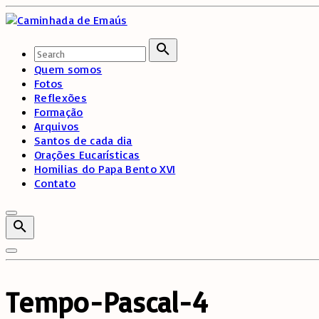
Skip
to
content
Search
for:
Search
Quem somos
Fotos
Reflexões
Formação
Arquivos
Santos de cada dia
Orações Eucarísticas
Homilias do Papa Bento XVI
Contato
Tempo-Pascal-4