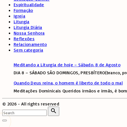
Espiritualidade
Formação
Igreja
Liturgia
Liturgia Diária
Nossa Senhora
Reflexões
Relacionamento
Sem categoria
Meditando a Liturgia de hoje – Sábado, 8 de Agosto
DIA 8 – SÁBADO SÃO DOMINGOS, PRESBÍTERO(branco, pre
Quando Deus reina, o homem é liberto de todo o mal
Meditações Dominicais Queridos irmãos e irmãs, é bom
©
2026
- All rights reserved
Search
for:
Search
Go
to