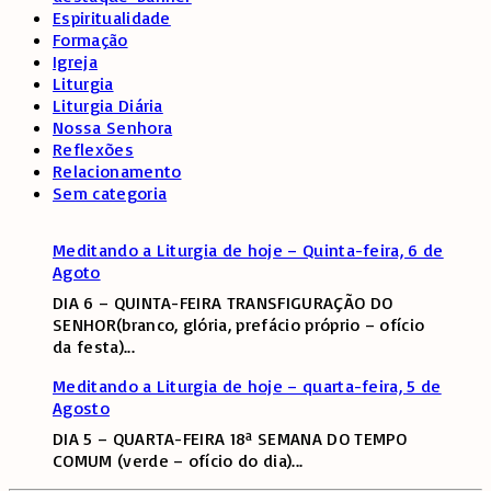
Espiritualidade
Formação
Igreja
Liturgia
Liturgia Diária
Nossa Senhora
Reflexões
Relacionamento
Sem categoria
Meditando a Liturgia de hoje – Quinta-feira, 6 de
Agoto
DIA 6 – QUINTA-FEIRA TRANSFIGURAÇÃO DO
SENHOR(branco, glória, prefácio próprio – ofício
da festa)
...
Meditando a Liturgia de hoje – quarta-feira, 5 de
Agosto
DIA 5 – QUARTA-FEIRA 18ª SEMANA DO TEMPO
COMUM (verde – ofício do dia)
...