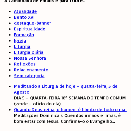
“A Caminhada de
Emaús é para TODOS.”
Atualidade
Bento XVI
destaque-banner
Espiritualidade
Formação
Igreja
Liturgia
Liturgia Diária
Nossa Senhora
Reflexões
Relacionamento
Sem categoria
Meditando a Liturgia de hoje – quarta-feira, 5 de
Agosto
DIA 5 – QUARTA-FEIRA 18ª SEMANA DO TEMPO COMUM
(verde – ofício do dia)
...
Quando Deus reina, o homem é liberto de todo o mal
Meditações Dominicais Queridos irmãos e irmãs, é
bom estar com Jesus. Confirma-o o Evangelho
...