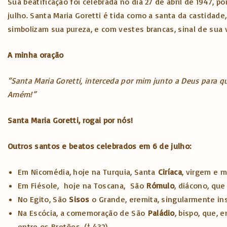
Sua beatificação foi celebrada no dia 27 de abril de 1947, 
julho. Santa Maria Goretti é tida como a santa da castidade
simbolizam sua pureza, e com vestes brancas, sinal de sua 
A minha oração
“Santa Maria Goretti, interceda por mim junto a Deus para 
Amém!”
Santa Maria Goretti, rogai por nós!
Outros santos e beatos celebrados em 6 de julho:
Em Nicomédia, hoje na Turquia, Santa
Ciríaca
, virgem e már
Em Fiésole, hoje na Toscana, São
Rómulo
, diácono, que
No Egito, São
Sisos
o Grande, eremita, singularmente insi
Na Escócia, a comemoração de São
Paládio
, bispo, que,
entre os Bretões. († 432)