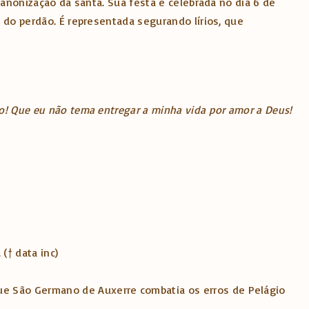
 canonização da santa. Sua festa é celebrada no dia 6 de
e do perdão. É representada segurando lírios, que
ão! Que eu não tema entregar a minha vida por amor a Deus!
(† data inc)
que São Germano de Auxerre combatia os erros de Pelágio