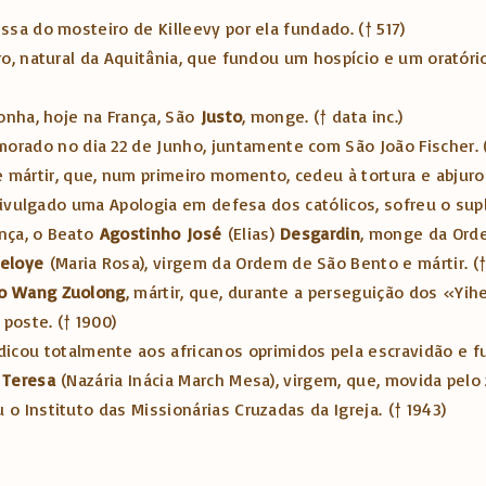
ssa do mosteiro de Killeevy por ela fundado. († 517)
ero, natural da Aquitânia, que fundou um hospício e um oratóri
gonha, hoje na França, São
Justo
, monge. († data inc.)
orado no dia 22 de Junho, juntamente com São João Fischer. (
 e mártir, que, num primeiro momento, cedeu à tortura e abjur
 divulgado uma Apologia em defesa dos católicos, sofreu o supl
ança, o Beato
Agostinho
José
(Elias)
Desgardin
, monge da Orde
eloye
(Maria Rosa), virgem da Ordem de São Bento e mártir. (†
o Wang Zuolong
, mártir, que, durante a perseguição dos «Yih
poste. († 1900)
dicou totalmente aos africanos oprimidos pela escravidão e fu
a Teresa
(Nazária Inácia March Mesa), virgem, que, movida pel
o Instituto das Missionárias Cruzadas da Igreja. († 1943)