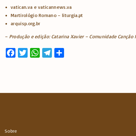
vatican.va e vaticannews.va
Martirológio Romano – liturgia.pt
arquisp.org.br
– Produção e edição: Catarina Xavier – Comunidade Canção
Fa
T
W
T
S
ce
w
h
el
h
b
it
at
e
ar
o
te
s
gr
e
o
r
A
a
k
p
m
p
Sobre