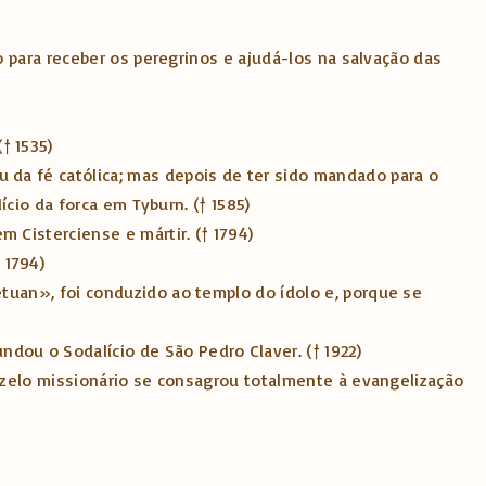
o para receber os peregrinos e ajudá-los na salvação das
† 1535)
ou da fé católica; mas depois de ter sido mandado para o
ício da forca em Tyburn. († 1585)
m Cisterciense e mártir. († 1794)
 1794)
etuan», foi conduzido ao templo do ídolo e, porque se
ndou o Sodalício de São Pedro Claver. († 1922)
o zelo missionário se consagrou totalmente à evangelização