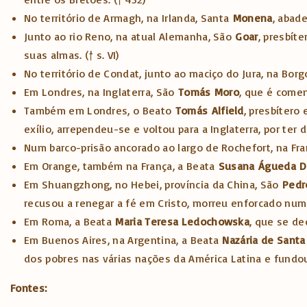
No território de Armagh, na Irlanda, Santa
Monena
, abade
Junto ao rio Reno, na atual Alemanha, São
Goar
, presbít
suas almas. († s. VI)
No território de Condat, junto ao maciço do Jura, na Bor
Em Londres, na Inglaterra, São
Tomás
Moro
, que é comem
Também em Londres, o Beato
Tomás
Alfield
, presbítero
exílio, arrependeu-se e voltou para a Inglaterra, por ter
Num barco-prisão ancorado ao largo de Rochefort, na Fr
Em Orange, também na França, a Beata
Susana
Águeda
D
Em Shuangzhong, no Hebei, província da China, São
Pedr
recusou a renegar a fé em Cristo, morreu enforcado num 
Em Roma, a Beata
Maria Teresa Ledochowska
, que se de
Em Buenos Aires, na Argentina, a Beata
Nazária de Sant
dos pobres nas várias nações da América Latina e fundou 
Fontes: