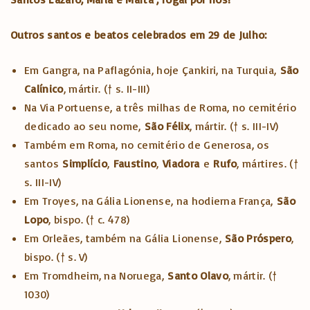
Outros santos e beatos celebrados em 29 de Julho:
Em Gangra, na Paflagónia, hoje Çankiri, na Turquia,
São
Calínico
, mártir. († s. II-III)
Na Via Portuense, a três milhas de Roma, no cemitério
dedicado ao seu nome,
São Félix
, mártir. († s. III-IV)
Também em Roma, no cemitério de Generosa, os
santos
Simplício
,
Faustino
,
Viadora
e
Rufo
, mártires. (†
s. III-IV)
Em Troyes, na Gália Lionense, na hodierna França,
São
Lopo
, bispo. († c. 478)
Em Orleães, também na Gália Lionense,
São Próspero
,
bispo. († s. V)
Em Tromdheim, na Noruega,
Santo Olavo
, mártir. (†
1030)