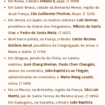
Em Roma, o Beato
Urbano II
, papa. († 1099)
Em Saint-Brieuc, cidade da Bretanha Menor, região da
atual França,
São Guilherme Pinchon
, bispo. († 1234)
Em Omura, no Japão, os beatos mártires
Luís Bertran
,
presbítero da Ordem dos Pregadores,
Mâncio da Santa
Cruz
e
Pedro de Santa Maria
. († 1627)
Num barco-prisão, na França, o Beato
Carlos Nicolau
António Ancel
, presbítero da Congregação de Jesus e
Maria e mártir. († 1794)
Em Qingyan, província da China, os santos
mártires
José Zhang Wenlan
,
Paulo Chen Changpin
,
alunos do seminário,
João Baptista Lou Tingyin
,
administrador do seminário, e
Marta Wang Louzhi
,
viúva. († 1861)
Em La Musse, na Bretanha, região da França,
São Luís
Martin
, pai de Santa Teresa do Menino Jesus. († 1894)
Em Esplugues,, na Espanha, o Beato
João Baptista