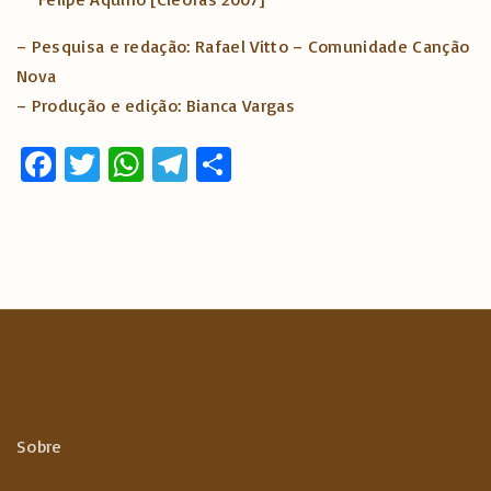
– Pesquisa e redação: Rafael Vitto – Comunidade Canção
Nova
– Produção e edição: Bianca Vargas
Fa
T
W
T
S
ce
w
h
el
h
b
it
at
e
ar
o
te
s
gr
e
o
r
A
a
k
p
m
p
Sobre