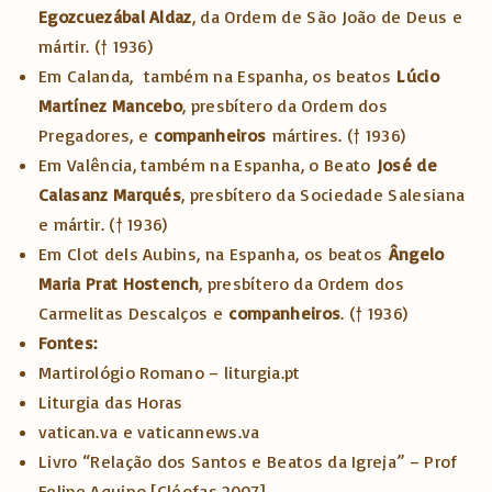
Egozcuezábal Aldaz
, da Ordem de São João de Deus e
mártir. († 1936)
Em Calanda, também na Espanha, os beatos
Lúcio
Martínez Mancebo
, presbítero da Ordem dos
Pregadores, e
companheiros
mártires. († 1936)
Em Valência, também na Espanha, o Beato
José de
Calasanz Marqués
, presbítero da Sociedade Salesiana
e mártir. († 1936)
Em Clot dels Aubins, na Espanha, os beatos
Ângelo
Maria Prat Hostench
, presbítero da Ordem dos
Carmelitas Descalços e
companheiros
. († 1936)
Fontes:
Martirológio Romano – liturgia.pt
Liturgia das Horas
vatican.va e vaticannews.va
Livro “Relação dos Santos e Beatos da Igreja” – Prof
Felipe Aquino [Cléofas 2007]