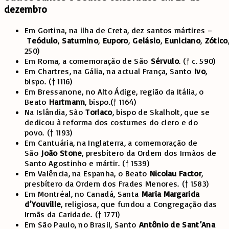
dezembro
Em Gortina, na ilha de Creta, dez santos mártires –
Teódulo
,
Saturnino
,
Euporo
,
Gelásio
,
Euniciano
,
Zótico
250)
Em Roma, a comemoração de São
Sérvulo
. († c. 590)
Em Chartres, na Gália, na actual França, Santo
Ivo
,
bispo. († 1116)
Em Bressanone, no Alto Ádige, região da Itália, o
Beato
Hartmann
, bispo.(† 1164)
Na Islândia, São
Torlaco
, bispo de Skalholt, que se
dedicou à reforma dos costumes do clero e do
povo. († 1193)
Em Cantuária, na Inglaterra, a comemoração de
São
João Stone
, presbítero da Ordem dos Irmãos de
Santo Agostinho e mártir. († 1539)
Em Valência, na Espanha, o Beato
Nicolau Factor
,
presbítero da Ordem dos Frades Menores. († 1583)
Em Montréal, no Canadá, Santa
Maria Margarida
d’Youville
, religiosa, que fundou a Congregação das
Irmãs da Caridade. († 1771)
Em São Paulo, no Brasil, Santo
Antônio de Sant’Ana