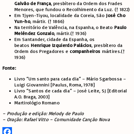
Galvão de França
, presbítero da Ordem dos Frades
Menores, que fundou o Recolhimento da Luz. († 1822)
Em Tjyen-Tiyou, localidade da Coreia, São
José Cho
Yun-ho
, mártir. († 1866)
Na território de Valência, na Espanha, o Beato
Paulo
Meléndez Gonzalo
, mártir.(† 1936)
Em Santander, cidade da Espanha, os
beatos
Henrique Izquierdo Palácios
, presbítero da
Ordem dos Pregadores e
companheiros
mártires.(†
1936)
Fonte:
Livro “Um santo para cada dia” – Mário Sgarbossa –
Luigi Giovannini [Paulus, Roma, 1978]
Livro “Santos de cada dia” – José Leite, SJ [Editorial
A.O. Braga, 2003]
Martirológio Romano
– Produção e edição: Melody de Paulo
– Oração: Rafael Vitto – Comunidade Canção Nova