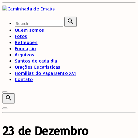
Skip
to
content
Search
for:
Search
Quem somos
Fotos
Reflexões
Formação
Arquivos
Santos de cada dia
Orações Eucarísticas
Homilias do Papa Bento XVI
Contato
23 de Dezembro