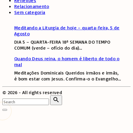
Reflexões
Relacionamento
Sem categoria
Meditando a Liturgia de hoje – quarta-feira, 5 de
Agosto
DIA 5 – QUARTA-FEIRA 18ª SEMANA DO TEMPO
COMUM (verde – ofício do dia)
...
Quando Deus reina, o homem é liberto de todo o
mal
Meditações Dominicais Queridos irmãos e irmãs,
é bom estar com Jesus. Confirma-o o Evangelho
...
©
2026
- All rights reserved
Search
for:
Search
Go
to
top