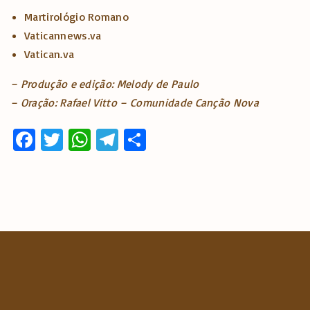
Martirológio Romano
Vaticannews.va
Vatican.va
– Produção e edição: Melody de Paulo
– Oração: Rafael Vitto – Comunidade Canção Nova
Fa
T
W
T
S
ce
w
h
el
h
b
it
at
e
ar
o
te
s
gr
e
o
r
A
a
k
p
m
p