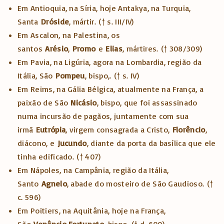
Em Antioquia, na Síria, hoje Antakya, na Turquia,
Santa
Dróside
, mártir. († s. III/IV)
Em Ascalon, na Palestina, os
santos
Arésio
,
Promo
e
Elias
, mártires. († 308/309)
Em Pavia, na Ligúria, agora na Lombardia, região da
Itália, São
Pompeu
, bispo,. († s. IV)
Em Reims, na Gália Bélgica, atualmente na França, a
paixão de São
Nicásio
, bispo, que foi assassinado
numa incursão de pagãos, juntamente com sua
irmã
Eutrópia
, virgem consagrada a Cristo,
Florêncio
,
diácono, e
Jucundo
, diante da porta da basílica que ele
tinha edificado. († 407)
Em Nápoles, na Campânia, região da Itália,
Santo
Agnelo
, abade do mosteiro de São Gaudioso. (†
c. 596)
Em Poitiers, na Aquitânia, hoje na França,
São
Venâncio Fortunato
, bispo. († d. 600)