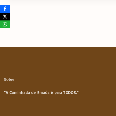
o
te
s
gr
e
o
r
A
a
k
p
m
p
Sobre
“A Caminhada de
Emaús é para TODOS.”