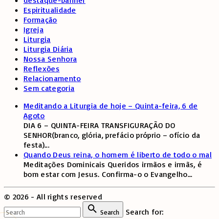
Espiritualidade
Formação
Igreja
Liturgia
Liturgia Diária
Nossa Senhora
Reflexões
Relacionamento
Sem categoria
Meditando a Liturgia de hoje – Quinta-feira, 6 de
Agoto
DIA 6 – QUINTA-FEIRA TRANSFIGURAÇÃO DO
SENHOR(branco, glória, prefácio próprio – ofício da
festa)
...
Quando Deus reina, o homem é liberto de todo o mal
Meditações Dominicais Queridos irmãos e irmãs, é
bom estar com Jesus. Confirma-o o Evangelho
...
©
2026
- All rights reserved
Search for:
Search