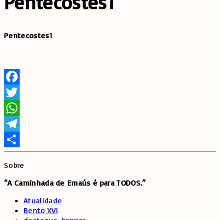
Pentecostes1
Pentecostes1
Facebook
Twitter
WhatsApp
Telegram
Share
Sobre
“A Caminhada de
Emaús é para TODOS.”
Atualidade
Bento XVI
destaque-banner