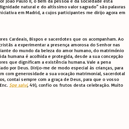
r João Paulo II, o bem da pessoa e da sociedade está
dignidade natural e do altíssimo valor sagrado” são palavras
niciativa em Madrid, a cujos participantes me dirijo agora em
hores Cardeais, Bispos e sacerdotes que os acompanham. Ao
 cristãs a experimentar a presença amorosa do Senhor nas
 diante do mundo da beleza do amor humano, do matrimónio
 vida humana é acolhida e protegida, desde a sua concepção
lores que dignificam a existência humana. Vale a pena
do por Deus. Dirijo-me de modo especial às crianças, para
gam com generosidade a sua vocação matrimonial, sacerdotal
os, contai sempre com a graça de Deus, para que o vosso
(Enc.
Spe salvi
, 49), confio os frutos desta celebração. Muito