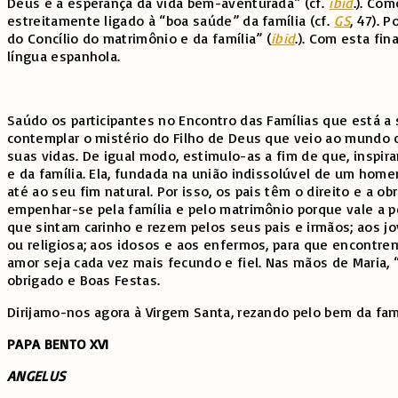
Deus e a esperança da vida bem-aventurada” (cf.
ibid
.). Co
estreitamente ligado à “boa saúde” da família (cf.
GS
, 47). 
do Concílio do matrimônio e da família” (
ibid
.). Com esta fi
língua espanhola.
Saúdo os participantes no Encontro das Famílias que está 
contemplar o mistério do Filho de Deus que veio ao mundo c
suas vidas. De igual modo, estimulo-as a fim de que, ins
e da família. Ela, fundada na união indissolúvel de um hom
até ao seu fim natural. Por isso, os pais têm o direito e a 
empenhar-se pela família e pelo matrimônio porque vale a p
que sintam carinho e rezem pelos seus pais e irmãos; aos j
ou religiosa; aos idosos e aos enfermos, para que encontre
amor seja cada vez mais fecundo e fiel. Nas mãos de Maria,
obrigado e Boas Festas.
Dirijamo-nos agora à Virgem Santa, rezando pelo bem da famí
PAPA BENTO XVI
A
NGELUS