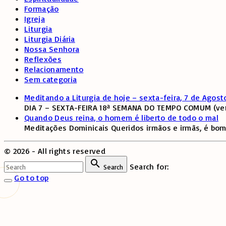
Formação
Igreja
Liturgia
Liturgia Diária
Nossa Senhora
Reflexões
Relacionamento
Sem categoria
Meditando a Liturgia de hoje – sexta-feira, 7 de Agost
DIA 7 – SEXTA-FEIRA 18ª SEMANA DO TEMPO COMUM (verd
Quando Deus reina, o homem é liberto de todo o mal
Meditações Dominicais Queridos irmãos e irmãs, é bom
©
2026
- All rights reserved
Search for:
Search
Go to top