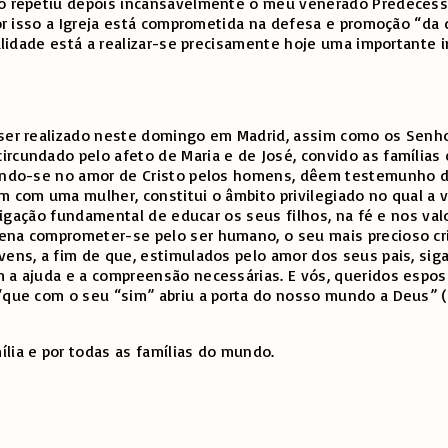
mo repetiu depois incansavelmente o meu venerado Predecesso
Por isso a Igreja está comprometida na defesa e promoção “da 
nalidade está a realizar-se precisamente hoje uma importante i
a ser realizado neste domingo em Madrid, assim como os Sen
ircundado pelo afeto de Maria e de José, convido as famílias
pirando-se no amor de Cristo pelos homens, dêem testemunho
em com uma mulher, constitui o âmbito privilegiado no qual a
obrigação fundamental de educar os seus filhos, na fé e nos va
ena comprometer-se pelo ser humano, o seu mais precioso cria
ovens, a fim de que, estimulados pelo amor dos seus pais, si
m a ajuda e a compreensão necessárias. E vós, queridos espos
 “que com o seu “sim” abriu a porta do nosso mundo a Deus” 
lia e por todas as famílias do mundo.