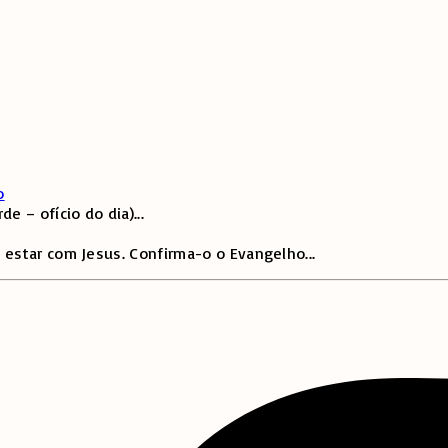
o
e – ofício do dia)
...
 estar com Jesus. Confirma-o o Evangelho
...