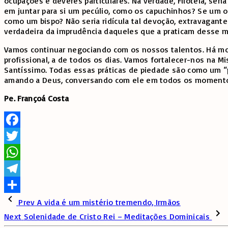
ocupações e deveres particulares. Na verdade, Filotéia, se
em juntar para si um pecúlio, como os capuchinhos? Se um o
como um bispo? Não seria ridícula tal devoção, extravagant
verdadeira da imprudência daqueles que a praticam desse modo
Vamos continuar negociando com os nossos talentos. Há mom
profissional, a de todos os dias. Vamos fortalecer-nos na Mis
Santíssimo. Todas essas práticas de piedade são como um “
amando a Deus, conversando com ele em todos os momento
Pe. Françoá Costa
Facebook
Twitter
WhatsApp
Telegram
Share
Prev
A vida é um mistério tremendo, Irmãos
Next
Solenidade de Cristo Rei – Meditações Dominicais