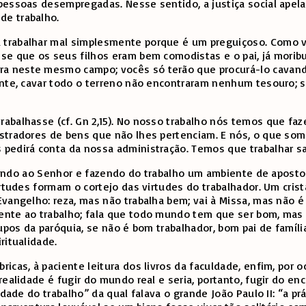
 pessoas desempregadas. Nesse sentido, a justiça social ape
de trabalho.
trabalhar mal simplesmente porque é um preguiçoso. Como ve
se que os seus filhos eram bem comodistas e o pai, já morib
 neste mesmo campo; vocês só terão que procurá-lo cavando 
ente, cavar todo o terreno não encontraram nenhum tesouro; s
rabalhasse (cf. Gn 2,15). No nosso trabalho nós temos que f
stradores de bens que não lhes pertenciam. E nós, o que som
pedirá conta da nossa administração. Temos que trabalhar sa
radando ao Senhor e fazendo do trabalho um ambiente de aposto
irtudes formam o cortejo das virtudes do trabalhador. Um cri
vangelho: reza, mas não trabalha bem; vai à Missa, mas não é
ente ao trabalho; fala que todo mundo tem que ser bom, mas
rupos da paróquia, se não é bom trabalhador, bom pai de famíl
ritualidade.
icas, à paciente leitura dos livros da faculdade, enfim, por
ealidade é fugir do mundo real e seria, portanto, fugir do en
idade do trabalho” da qual falava o grande João Paulo II: “a 