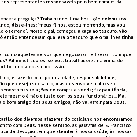
la aos representantes responsáveis pelo bem comum da
ncer a preguiça? Trabalhando. Uma boa lição deixou aos
undo, disse-lhes: ‘meus filhos, estou morrendo, mas vou
o terreno’. Morto o pai, começou a caça ao tesouro. Vão
ó então entenderam qual era o tesouro que o pai lhes tinha
azer como aqueles servos que negociaram e fizeram com que
os? Administradores, servos, trabalhadores na vinha do
ntificando a nossa profissão.
lado, é fazê-lo bem: pontualidade, responsabilidade,
stão que deseja ser santo, mas desenvolve mal o seu
 honesto nas relações de compra e venda; faz penitência,
 ele mesmo é não é justo com os seus funcionários… Mal
ia e bom amigo dos seus amigos, não vai atrair para Deus,
 ocasião dos diversos afazeres do cotidiano nós encontramos
contro com Deus. Nesse sentido, as palavras de S. Francisco
prática da devoção tem que atender à nossa saúde, às nossas