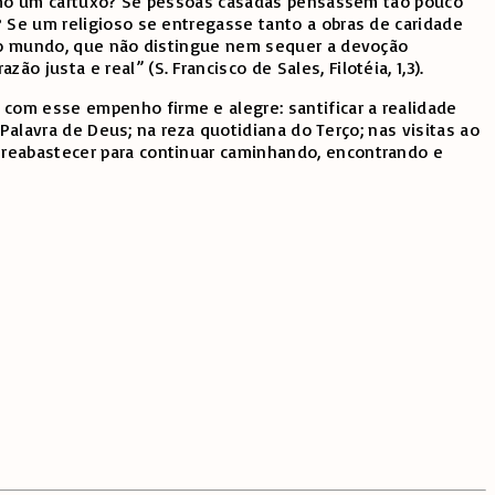
o como um cartuxo? Se pessoas casadas pensassem tão pouco
? Se um religioso se entregasse tanto a obras de caridade
 e o mundo, que não distingue nem sequer a devoção
justa e real” (S. Francisco de Sales, Filotéia, 1,3).
com esse empenho firme e alegre: santificar a realidade
 Palavra de Deus; na reza quotidiana do Terço; nas visitas ao
 reabastecer para continuar caminhando, encontrando e