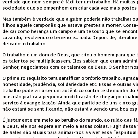
verdade que nem sempre é fácil ter um trabalho. Há muitas
sociedade que se empenhem em criar cada vez mais postos 
Mas também é verdade que alguém poderia não trabalhar ou 
filhos aquele camponês que estava prestes a morrer. Conta-
deixar como herança um campo e um tesouro que se encontra
cavando, revolvendo o terreno e… nada. Depois de, literalm
deixado: o trabalho.
O trabalho é um dom de Deus, que criou o homem para que t
os talentos se multiplicassem. Eles sabiam que eram admini
Senhor, negociantes com os talentos de Deus. O Senhor nos 
O primeiro requisito para santificar o próprio trabalho, ag
honestidade, prudência, solidariedade etc. Essas e outras v
trabalho pode vir a ser um autêntico contra testemunha do E
mas não pratica a pequena mortificação de chegar pontualm
serviço à evangelização! Ainda que participe de uns cinco g
não estará se santificando, não estará vivendo uma boa espi
É justamente em meio ao barulho do mundo, ao ruído das fábr
a Deus, ele nos espera em meio a essas coisas. Fugir dessa r
de Sales são atuais para animar-nos a viver essa “espiritual