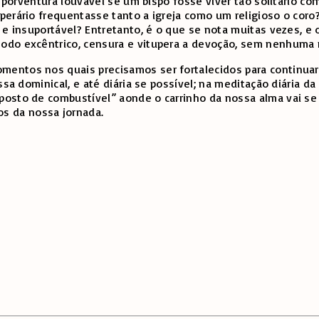
ria porventura louvável se um bispo fosse viver tão solitári
perário frequentasse tanto a igreja como um religioso o coro
e e insuportável? Entretanto, é o que se nota muitas vezes,
 excêntrico, censura e vitupera a devoção, sem nenhuma razão 
entos nos quais precisamos ser fortalecidos para continuar 
sa dominical, e até diária se possível; na meditação diária da
posto de combustível” aonde o carrinho da nossa alma vai se
s da nossa jornada.