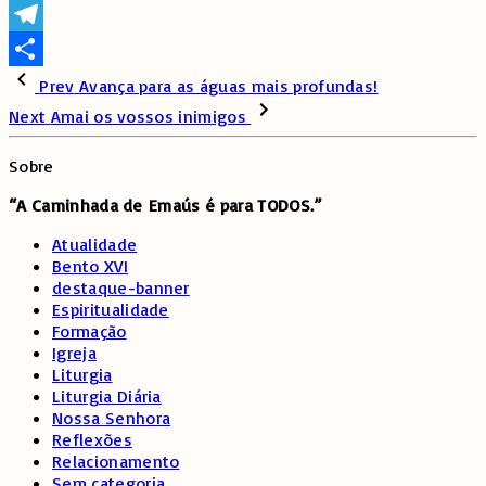
WhatsApp
Telegram
Share
Prev
Avança para as águas mais profundas!
Next
Amai os vossos inimigos
Sobre
“A Caminhada de
Emaús é para TODOS.”
Atualidade
Bento XVI
destaque-banner
Espiritualidade
Formação
Igreja
Liturgia
Liturgia Diária
Nossa Senhora
Reflexões
Relacionamento
Sem categoria