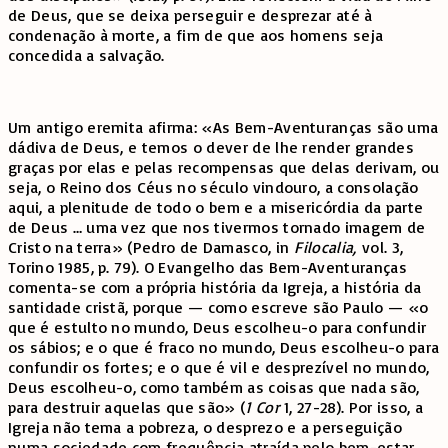
de Deus, que se deixa perseguir e desprezar até à
condenação à morte, a fim de que aos homens seja
concedida a salvação.
Um antigo eremita afirma: «As Bem-Aventuranças são uma
dádiva de Deus, e temos o dever de lhe render grandes
graças por elas e pelas recompensas que delas derivam, ou
seja, o Reino dos Céus no século vindouro, a consolação
aqui, a plenitude de todo o bem e a misericórdia da parte
de Deus … uma vez que nos tivermos tornado imagem de
Cristo na terra» (Pedro de Damasco, in
Filocalia,
vol. 3,
Torino 1985, p. 79). O Evangelho das Bem-Aventuranças
comenta-se com a própria história da Igreja, a história da
santidade cristã, porque — como escreve são Paulo — «o
que é estulto no mundo, Deus escolheu-o para confundir
os sábios; e o que é fraco no mundo, Deus escolheu-o para
confundir os fortes; e o que é vil e desprezível no mundo,
Deus escolheu-o, como também as coisas que nada são,
para destruir aquelas que são» (
1 Cor
1, 27-28). Por isso, a
Igreja não tema a pobreza, o desprezo e a perseguição
numa sociedade com frequência atraída pelo bem-estar