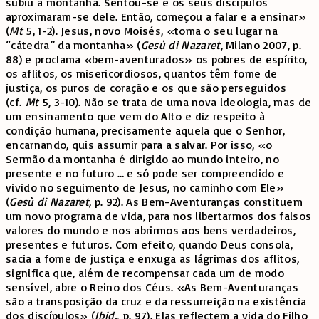
subiu à montanha. Sentou-se e os seus discípulos
aproximaram-se dele. Então, começou a falar e a ensinar»
(
Mt
5, 1-2). Jesus, novo Moisés, «toma o seu lugar na
“cátedra” da montanha» (
Gesù di Nazaret
, Milano 2007, p.
88) e proclama «bem-aventurados» os pobres de espírito,
os aflitos, os misericordiosos, quantos têm fome de
justiça, os puros de coração e os que são perseguidos
(cf.
Mt
5, 3-10). Não se trata de uma nova ideologia, mas de
um ensinamento que vem do Alto e diz respeito à
condição humana, precisamente aquela que o Senhor,
encarnando, quis assumir para a salvar. Por isso, «o
Sermão da montanha é dirigido ao mundo inteiro, no
presente e no futuro … e só pode ser compreendido e
vivido no seguimento de Jesus, no caminho com Ele»
(
Gesù di Nazaret
, p. 92). As Bem-Aventuranças constituem
um novo programa de vida, para nos libertarmos dos falsos
valores do mundo e nos abrirmos aos bens verdadeiros,
presentes e futuros. Com efeito, quando Deus consola,
sacia a fome de justiça e enxuga as lágrimas dos aflitos,
significa que, além de recompensar cada um de modo
sensível, abre o Reino dos Céus. «As Bem-Aventuranças
são a transposição da cruz e da ressurreição na existência
dos discípulos» (
Ibid.,
p. 97). Elas reflectem a vida do Filho