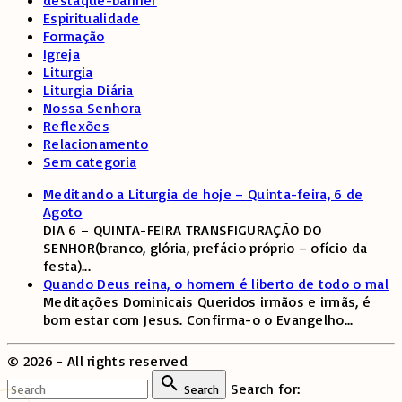
Espiritualidade
Formação
Igreja
Liturgia
Liturgia Diária
Nossa Senhora
Reflexões
Relacionamento
Sem categoria
Meditando a Liturgia de hoje – Quinta-feira, 6 de
Agoto
DIA 6 – QUINTA-FEIRA TRANSFIGURAÇÃO DO
SENHOR(branco, glória, prefácio próprio – ofício da
festa)
...
Quando Deus reina, o homem é liberto de todo o mal
Meditações Dominicais Queridos irmãos e irmãs, é
bom estar com Jesus. Confirma-o o Evangelho
...
©
2026
- All rights reserved
Search for:
Search