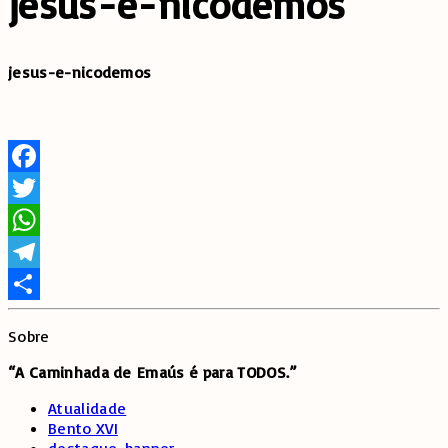
jesus-e-nicodemos
jesus-e-nicodemos
Facebook
Twitter
WhatsApp
Telegram
Share
Sobre
“A Caminhada de
Emaús é para TODOS.”
Atualidade
Bento XVI
destaque-banner