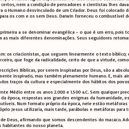
certos, nem a condição de pensadores e cientistas lhes da
ara o Humano desvinculado de um Criador. Deus foi colocado 
l para os com e os sem Deus. Darwin forneceu o combustível
 primeira a se denominar evangélica – o que é um erro, pois t
m as mais diferentes denominações. Seus seguidores retomaram
m: os criacionistas, que seguem linearmente o texto bíblico;
rceiro, que foge da radicalidade, certo de que a virtude, com
escrições Bíblicas, por serem inspiradas por Deus, são a abs
namente inspirado, mas também plenamente humano. E, mais ai
fundos traços da cultura e especialmente dos hábitos dos pov
riente Médio entre os anos 2.000 e 1.500 a.C. Sem qualquer pre
tos da época, respostas aos grandes enigmas da humanidade, 
scutíveis. Num formato próprio da época, nele estão metáfora
óprio Jesus utilizaria, mais tarde, parábolas e metáforas para
ia) de Deus, afirmando que somos descendentes do macaco. Ad
s habitantes do nosso planeta.