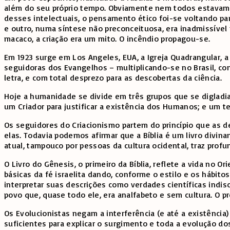
além do seu próprio tempo. Obviamente nem todos estavam 
desses intelectuais, o pensamento ético foi-se voltando p
e outro, numa síntese não preconceituosa, era inadmissíve
macaco, a criação era um mito. O incêndio propagou-se.
Em 1923 surge em Los Angeles, EUA, a Igreja Quadrangular, a
seguidoras dos Evangelhos – multiplicando-se no Brasil, co
letra, e com total desprezo para as descobertas da ciência.
Hoje a humanidade se divide em três grupos que se digladia
um Criador para justificar a existência dos Humanos; e um te
Os seguidores do Criacionismo partem do princípio que as d
elas. Todavia podemos afirmar que a Bíblia é um livro divi
atual, tampouco por pessoas da cultura ocidental, traz pro
O Livro do Gênesis, o primeiro da Bíblia, reflete a vida no O
básicas da fé israelita dando, conforme o estilo e os hábi
interpretar suas descrições como verdades científicas indi
povo que, quase todo ele, era analfabeto e sem cultura. O pr
Os Evolucionistas negam a interferência (e até a existênc
suficientes para explicar o surgimento e toda a evolução do