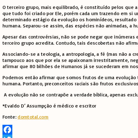
O terceiro grupo, mais equilibrado, é constituído pelos que
que tudo foi criado por Ele, porém cada um trazendo em si
determinado estágio da evolução os hominídeos, resultado d
humana. Separou-se assim, das espécies não animadas, a hu
Apesar das controvérsias, não se pode negar que inúmeras 
terceiro grupo acredita. Contudo, tais descobertas não afi
Associando-se a teologia, a antropologia, a fé (mas não a c
tampouco aos que por ela se apaixonam irrestritamente, ne
afirmar que 80 bilhões de Humanos já se sucederam em nos
Podemos então afirmar que somos frutos de uma evolução to
humana. Portanto, preconceitos raciais são frutos exclusiv
A evolução não se contrapõe a verdade bíblica, apenas exclu
*Evaldo D’ Assumpção é médico e escritor
Fonte:
domtotal.com