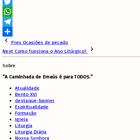
Facebook
Twitter
WhatsApp
Telegram
Share
Prev
Ocasiões de pecado
Next
Como funciona o Ano Litúrgico?
Sobre
“A Caminhada de
Emaús é para TODOS.”
Atualidade
Bento XVI
destaque-banner
Espiritualidade
Formação
Igreja
Liturgia
Liturgia Diária
Nossa Senhora