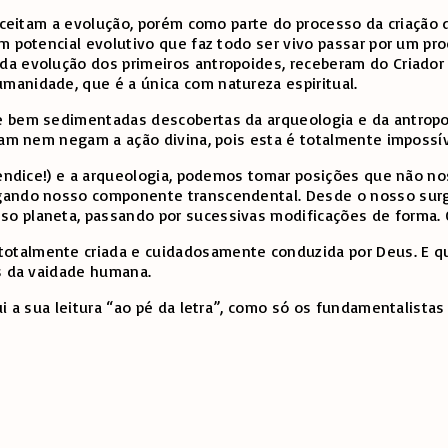
 aceitam a evolução, porém como parte do processo da criação
 um potencial evolutivo que faz todo ser vivo passar por um
a evolução dos primeiros antropoides, receberam do Criador 
manidade, que é a única com natureza espiritual.
e bem sedimentadas descobertas da arqueologia e da antropo
rmam nem negam a ação divina, pois esta é totalmente impossí
rendice!) e a arqueologia, podemos tomar posições que não no
gando nosso componente transcendental. Desde o nosso surgi
so planeta, passando por sucessivas modificações de forma.
talmente criada e cuidadosamente conduzida por Deus. E que 
os da vaidade humana.
i a sua leitura “ao pé da letra”, como só os fundamentalistas