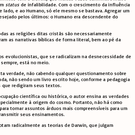
vam
status
de infalibilidade. Com o crescimento da influência
de lado, e ao Humano, só ele mesmo se bastava. Agregar um
 desejado pelos últimos: o Humano era descendente do
odas as religiões ditas cristãs são necessariamente
 as narrativas bíblicas de forma literal, bem ao pé da
 os evolucionistas, que se radicalizam na desnecessidade de
o sempre, está no meio.
oluta verdade, não cabendo qualquer questionamento sobre
nda, não sendo um livro escrito hoje, conforme a pedagogia
os que redigiram seus textos.
ocupação científica ou histórica, o autor ensina as verdades
especialmente à origem do cosmo. Portanto, não há como
s para tornar assuntos árduos mais compreensíveis para um
 transmitir seus ensinamentos.
otam radicalmente as teorias de Darwin, que julgam