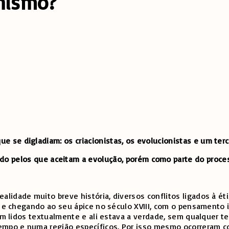
onismo?
 se digladiam: os criacionistas, os evolucionistas e um terc
tuído pelos que aceitam a evolução, porém como parte do proce
idade muito breve história, diversos conflitos ligados à étic
VI e chegando ao seu ápice no século XVIII, com o pensamento
eram lidos textualmente e ali estava a verdade, sem qualque
tempo e numa região específicos. Por isso mesmo ocorreram c