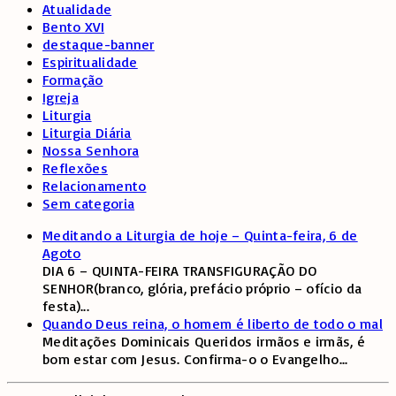
Atualidade
Bento XVI
destaque-banner
Espiritualidade
Formação
Igreja
Liturgia
Liturgia Diária
Nossa Senhora
Reflexões
Relacionamento
Sem categoria
Meditando a Liturgia de hoje – Quinta-feira, 6 de
Agoto
DIA 6 – QUINTA-FEIRA TRANSFIGURAÇÃO DO
SENHOR(branco, glória, prefácio próprio – ofício da
festa)
...
Quando Deus reina, o homem é liberto de todo o mal
Meditações Dominicais Queridos irmãos e irmãs, é
bom estar com Jesus. Confirma-o o Evangelho
...