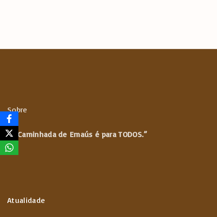
k
p
m
p
Sobre
“A Caminhada de
Emaús é para TODOS.”
Atualidade